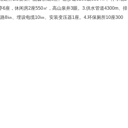
6座，休闲房2座550㎡，高山泉井3眼。3.供水管道4300m、排
线路8㎞、埋设电缆10㎞、安装变压器1座。4.环保厕所10座300