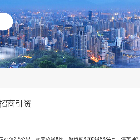
招商引资
延伸2.5公里、配套桥涵6座、游步道3200级8384㎡、停车场2